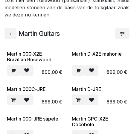
D28 met een rosewood (pallisander) klankkast. Beide
modellen stonden aan de basis van de folkgitaar zoals
we deze nu kennen.
Martin Guitars
Martin 000-X2E
Martin D-X2E mahonie
Brazilian Rosewood
899,00
€
899,00
€
Martin 000C-JRE
Martin D-JRE
899,00
€
899,00
€
Martin 000-JRE sapele
Martin GPC-X2E
Cocobolo